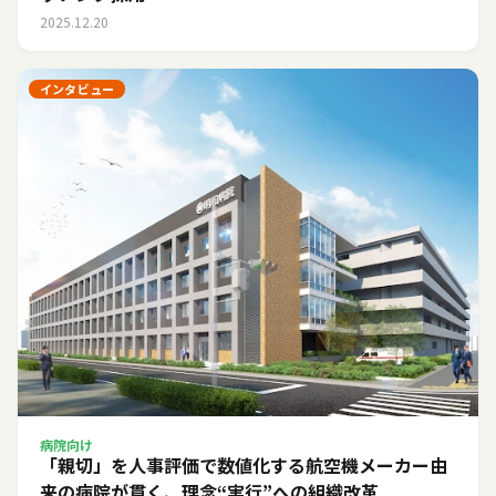
2025.12.20
インタビュー
病院向け
「親切」を人事評価で数値化する――航空機メーカー由
来の病院が貫く、理念“実行”への組織改革