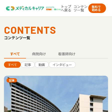
トップ
コンテン
無料で
へ戻る
ツ一覧
始める
CONTENTS
コンテンツ一覧
すべて
病院向け
看護師向け
すべて
記事
動画
インタビュー
記事