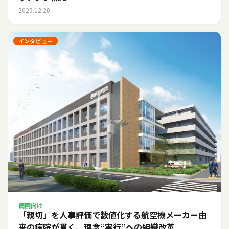
2025.12.20
インタビュー
病院向け
「親切」を人事評価で数値化する――航空機メーカー由
来の病院が貫く、理念“実行”への組織改革