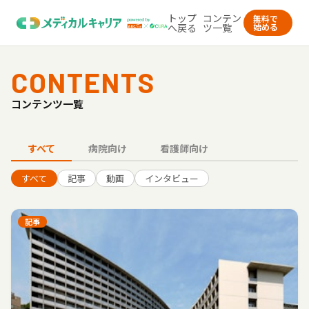
トップ
コンテン
無料で
へ戻る
ツ一覧
始める
CONTENTS
コンテンツ一覧
すべて
病院向け
看護師向け
すべて
記事
動画
インタビュー
記事