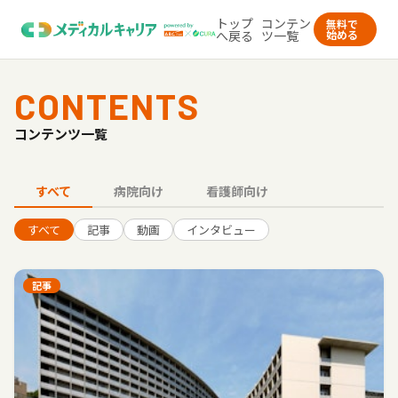
トップ
コンテン
無料で
へ戻る
ツ一覧
始める
CONTENTS
コンテンツ一覧
すべて
病院向け
看護師向け
すべて
記事
動画
インタビュー
記事