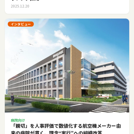
2025.12.20
インタビュー
病院向け
「親切」を人事評価で数値化する――航空機メーカー由
来の病院が貫く、理念“実行”への組織改革