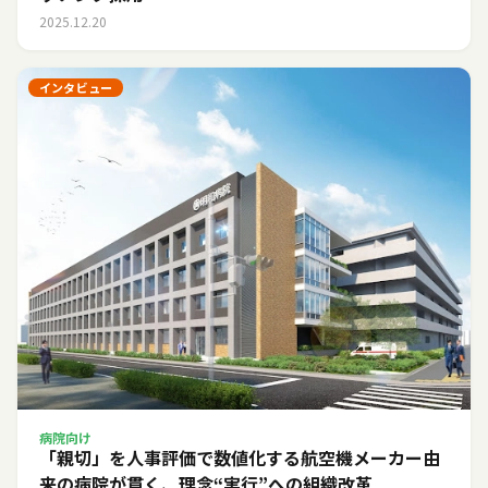
2025.12.20
インタビュー
病院向け
「親切」を人事評価で数値化する――航空機メーカー由
来の病院が貫く、理念“実行”への組織改革