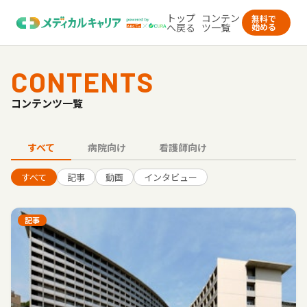
トップ
コンテン
無料で
へ戻る
ツ一覧
始める
CONTENTS
コンテンツ一覧
すべて
病院向け
看護師向け
すべて
記事
動画
インタビュー
記事