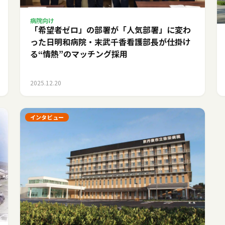
病院向け
「希望者ゼロ」の部署が「人気部署」に変わ
った日――明和病院・末武千香看護部長が仕掛け
る“情熱”のマッチング採用
2025.12.20
インタビュー