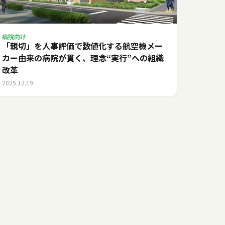
病院向け
「親切」を人事評価で数値化する――航空機メー
カー由来の病院が貫く、理念“実行”への組織
改革
2025.12.19