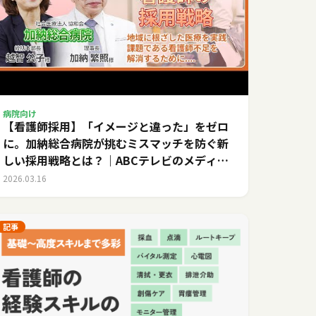
病院向け
【看護師採用】「イメージと違った」をゼロ
に。加納総合病院が挑むミスマッチを防ぐ新
しい採用戦略とは？｜ABCテレビのメディカ
ルキャリア
2026.03.16
記事