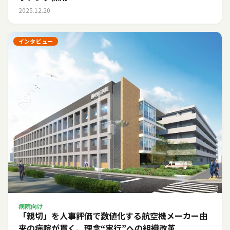
2025.12.20
インタビュー
病院向け
「親切」を人事評価で数値化する――航空機メーカー由
来の病院が貫く、理念“実行”への組織改革