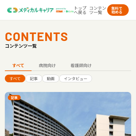
トップ
コンテン
無料で
へ戻る
ツ一覧
始める
CONTENTS
コンテンツ一覧
すべて
病院向け
看護師向け
すべて
記事
動画
インタビュー
記事