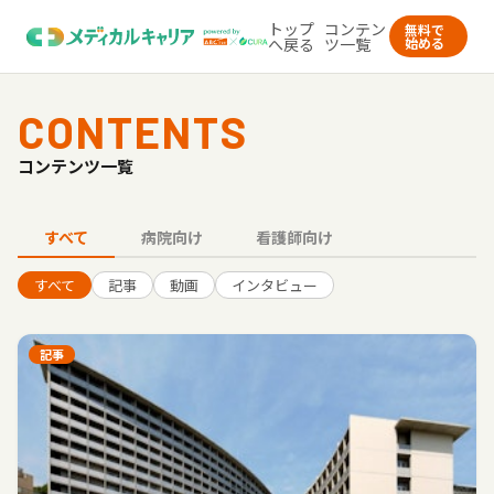
トップ
コンテン
無料で
へ戻る
ツ一覧
始める
CONTENTS
コンテンツ一覧
すべて
病院向け
看護師向け
すべて
記事
動画
インタビュー
記事