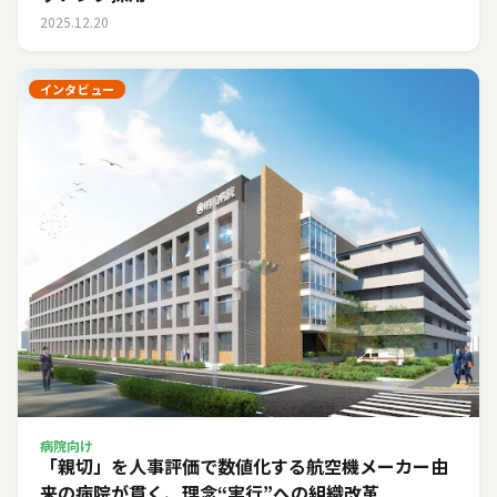
2025.12.20
インタビュー
病院向け
「親切」を人事評価で数値化する――航空機メーカー由
来の病院が貫く、理念“実行”への組織改革