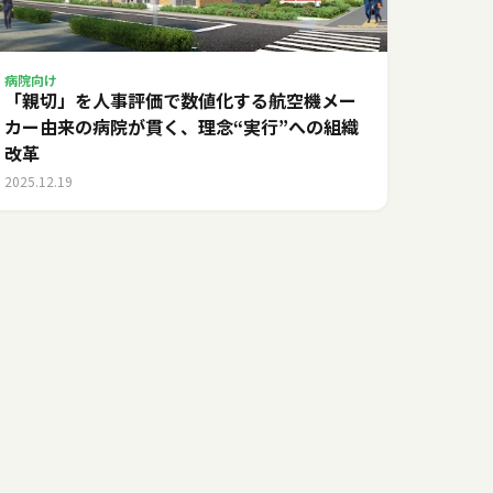
病院向け
「親切」を人事評価で数値化する――航空機メー
カー由来の病院が貫く、理念“実行”への組織
改革
2025.12.19