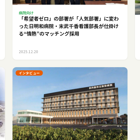
病院向け
「希望者ゼロ」の部署が「人気部署」に変わ
った日――明和病院・末武千香看護部長が仕掛け
る“情熱”のマッチング採用
2025.12.20
インタビュー