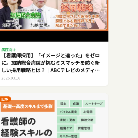
病院向け
【看護師採用】「イメージと違った」をゼロ
に。加納総合病院が挑むミスマッチを防ぐ新
しい採用戦略とは？｜ABCテレビのメディカ
ルキャリア
2026.03.16
記事