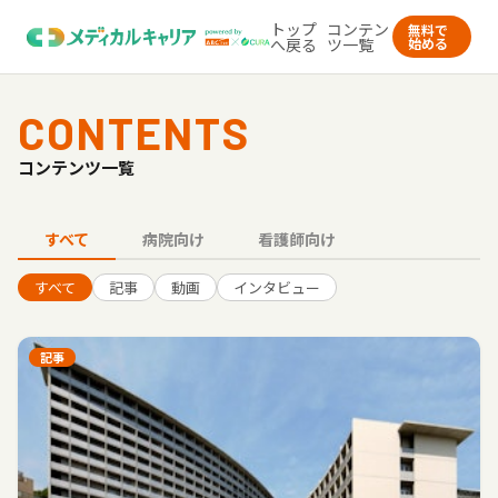
トップ
コンテン
無料で
へ戻る
ツ一覧
始める
CONTENTS
コンテンツ一覧
すべて
病院向け
看護師向け
すべて
記事
動画
インタビュー
記事