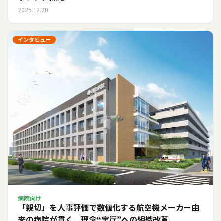
2025.12.20
インタビュー
病院向け
「親切」を人事評価で数値化する――航空機メーカー由
来の病院が貫く、理念“実行”への組織改革