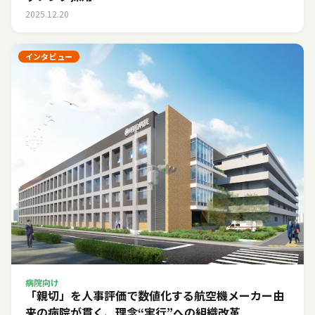
2025.12.20
インタビュー
病院向け
「親切」を人事評価で数値化する――航空機メーカー由
来の病院が貫く、理念“実行”への組織改革