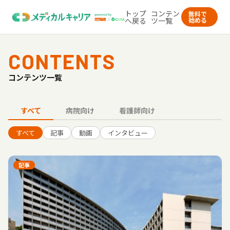
トップ
コンテン
無料で
へ戻る
ツ一覧
始める
CONTENTS
コンテンツ一覧
すべて
病院向け
看護師向け
すべて
記事
動画
インタビュー
記事