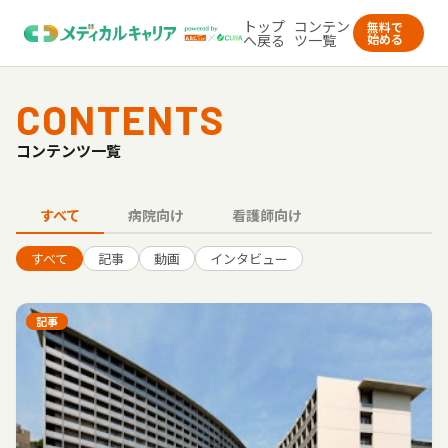
トップ
コンテン
無料で
へ戻る
ツ一覧
始める
CONTENTS
コンテンツ一覧
すべて
病院向け
看護師向け
すべて
記事
動画
インタビュー
記事