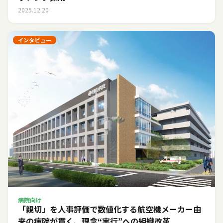
2025.12.20
インタビュー
病院向け
「親切」を人事評価で数値化する――航空機メーカー由
来の病院が貫く、理念“実行”への組織改革