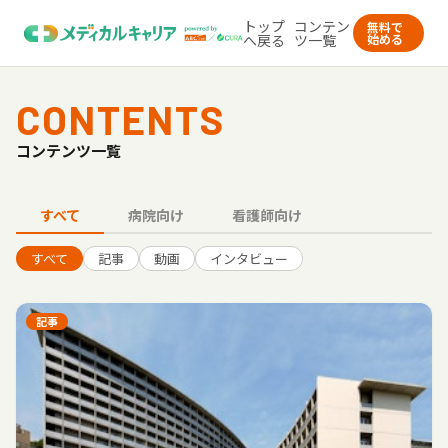
トップ
コンテン
無料で
へ戻る
ツ一覧
始める
CONTENTS
コンテンツ一覧
すべて
病院向け
看護師向け
すべて
記事
動画
インタビュー
記事