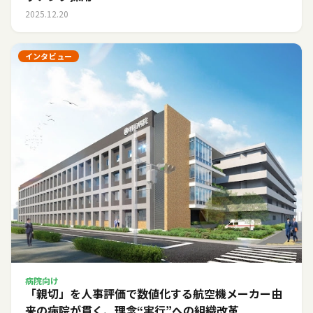
2025.12.20
インタビュー
病院向け
「親切」を人事評価で数値化する――航空機メーカー由
来の病院が貫く、理念“実行”への組織改革