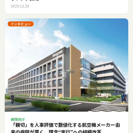
2025.12.20
インタビュー
病院向け
「親切」を人事評価で数値化する――航空機メーカー由
来の病院が貫く、理念“実行”への組織改革