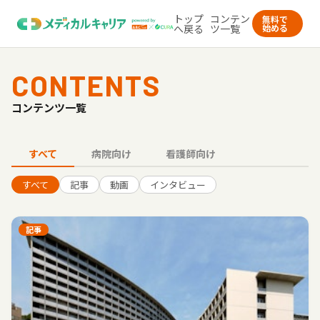
トップ
コンテン
無料で
へ戻る
ツ一覧
始める
CONTENTS
コンテンツ一覧
すべて
病院向け
看護師向け
すべて
記事
動画
インタビュー
記事