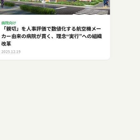
病院向け
「親切」を人事評価で数値化する――航空機メー
カー由来の病院が貫く、理念“実行”への組織
改革
2025.12.19