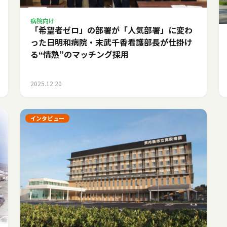
病院向け
「希望者ゼロ」の部署が「人気部署」に変わ
った日――明和病院・末武千香看護部長が仕掛け
る“情熱”のマッチング採用
2025.12.20
インタビュー