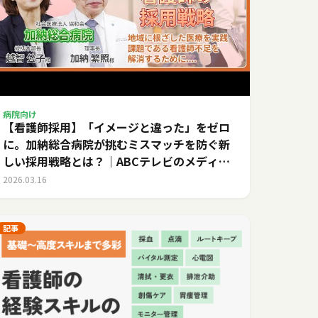
病院向け
【看護師採用】「イメージと違った」をゼロ
に。加納総合病院が挑むミスマッチを防ぐ新
しい採用戦略とは？｜ABCテレビのメディカ
ルキャリア
2026.03.16
記事