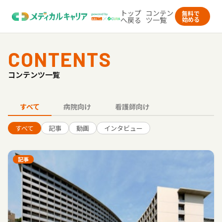
トップ
コンテン
無料で
へ戻る
ツ一覧
始める
CONTENTS
コンテンツ一覧
すべて
病院向け
看護師向け
すべて
記事
動画
インタビュー
記事