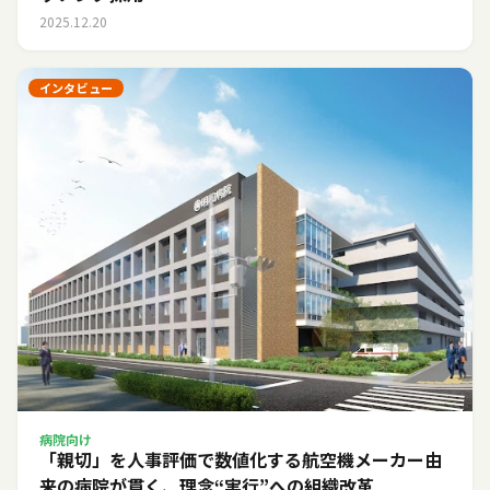
2025.12.20
インタビュー
病院向け
「親切」を人事評価で数値化する――航空機メーカー由
来の病院が貫く、理念“実行”への組織改革