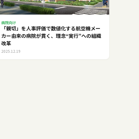
病院向け
「親切」を人事評価で数値化する――航空機メー
カー由来の病院が貫く、理念“実行”への組織
改革
2025.12.19