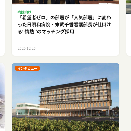
病院向け
「希望者ゼロ」の部署が「人気部署」に変わ
った日――明和病院・末武千香看護部長が仕掛け
る“情熱”のマッチング採用
2025.12.20
インタビュー