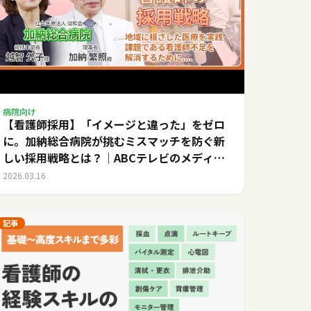
病院向け
【看護師採用】「イメージと違った」をゼロ
に。加納総合病院が挑むミスマッチを防ぐ新
しい採用戦略とは？｜ABCテレビのメディカ
ルキャリア
2026.03.16
記事