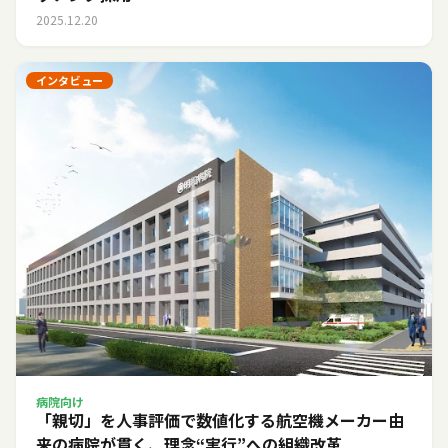
2025.12.20
インタビュー
病院向け
「親切」を人事評価で数値化する――航空機メーカー由
来の病院が貫く、理念“実行”への組織改革