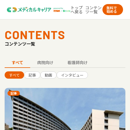
トップ
コンテン
無料で
へ戻る
ツ一覧
始める
CONTENTS
コンテンツ一覧
すべて
病院向け
看護師向け
すべて
記事
動画
インタビュー
記事