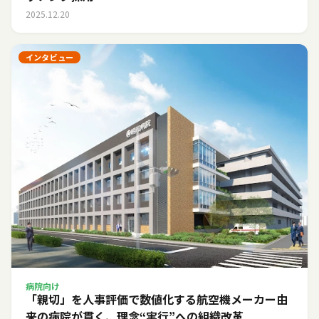
2025.12.20
インタビュー
病院向け
「親切」を人事評価で数値化する――航空機メーカー由
来の病院が貫く、理念“実行”への組織改革