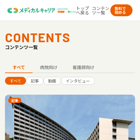
トップ
コンテン
無料で
へ戻る
ツ一覧
始める
CONTENTS
コンテンツ一覧
すべて
病院向け
看護師向け
すべて
記事
動画
インタビュー
記事