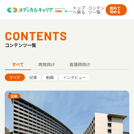
トップ
コンテン
無料で
へ戻る
ツ一覧
始める
CONTENTS
コンテンツ一覧
すべて
病院向け
看護師向け
すべて
記事
動画
インタビュー
記事