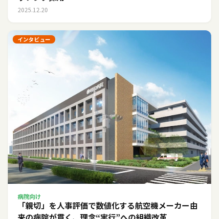
2025.12.20
インタビュー
病院向け
「親切」を人事評価で数値化する――航空機メーカー由
来の病院が貫く、理念“実行”への組織改革