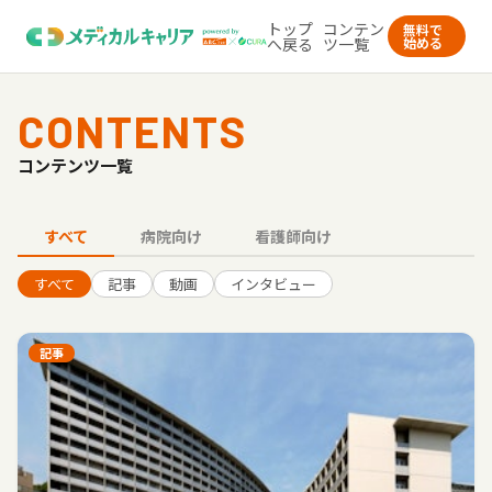
トップ
コンテン
無料で
へ戻る
ツ一覧
始める
CONTENTS
コンテンツ一覧
すべて
病院向け
看護師向け
すべて
記事
動画
インタビュー
記事