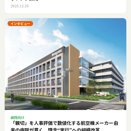
2025.12.20
インタビュー
病院向け
「親切」を人事評価で数値化する――航空機メーカー由
来の病院が貫く、理念“実行”への組織改革