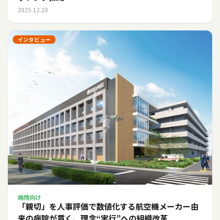
2025.12.20
インタビュー
病院向け
「親切」を人事評価で数値化する――航空機メーカー由
来の病院が貫く、理念“実行”への組織改革