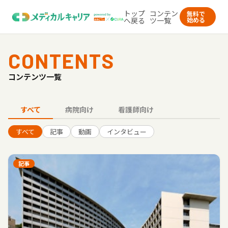
トップ
コンテン
無料で
へ戻る
ツ一覧
始める
CONTENTS
コンテンツ一覧
すべて
病院向け
看護師向け
すべて
記事
動画
インタビュー
記事