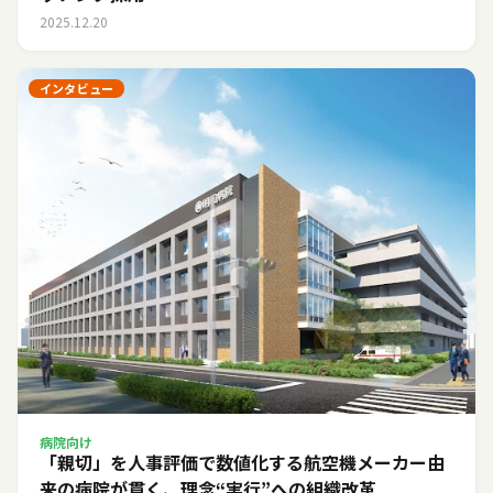
2025.12.20
インタビュー
病院向け
「親切」を人事評価で数値化する――航空機メーカー由
来の病院が貫く、理念“実行”への組織改革