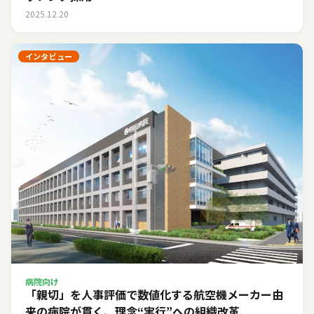
2025.12.20
インタビュー
病院向け
「親切」を人事評価で数値化する――航空機メーカー由
来の病院が貫く、理念“実行”への組織改革