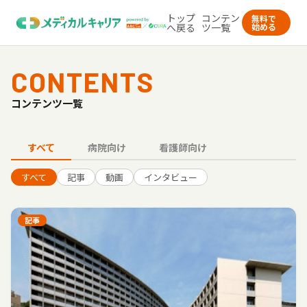
トップ
コンテン
無料で
へ戻る
ツ一覧
始める
CONTENTS
コンテンツ一覧
すべて
病院向け
看護師向け
すべて
記事
動画
インタビュー
記事