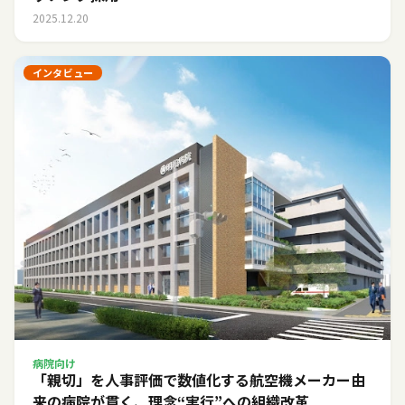
2025.12.20
インタビュー
病院向け
「親切」を人事評価で数値化する――航空機メーカー由
来の病院が貫く、理念“実行”への組織改革