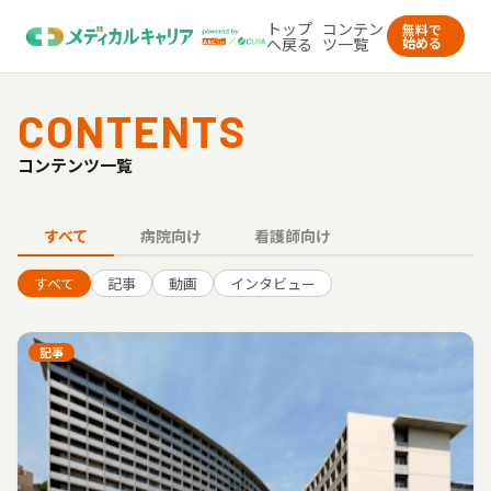
トップ
コンテン
無料で
へ戻る
ツ一覧
始める
CONTENTS
コンテンツ一覧
すべて
病院向け
看護師向け
すべて
記事
動画
インタビュー
記事